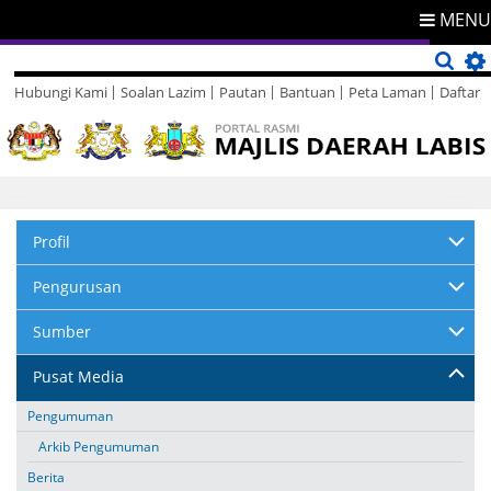
MENU
Hubungi Kami
Soalan Lazim
Pautan
Bantuan
Peta Laman
Daftar
Direktori
Maklum Balas
Profil
Pengurusan
Sumber
Pusat Media
Pengumuman
Arkib Pengumuman
Berita