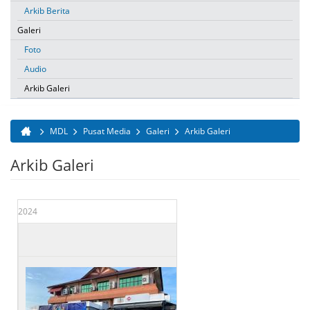
Arkib Berita
Galeri
Foto
Audio
Arkib Galeri
MDL
Pusat Media
Galeri
Arkib Galeri
Anda di sini
Arkib Galeri
2024
Tarikh
Tajuk
11 Jul 2024
MAJLIS PENYE