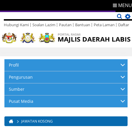
MENU
Hubungi Kami
Soalan Lazim
Pautan
Bantuan
Peta Laman
Daftar
Direktori
Maklum Balas
Profil
Pengurusan
Sumber
Pusat Media
JAWATAN KOSONG
Anda di sini