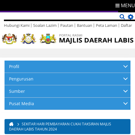
MENU
Hubungi Kami
Soalan Lazim
Pautan
Bantuan
Peta Laman
Daftar
Direktori
Maklum Balas
Profil
Pengurusan
Sumber
Pusat Media
SEKITAR HARI PEMBAYARAN CUKAI TAKSIRAN MAJLIS
Anda di sini
DAERAH LABIS TAHUN 2024