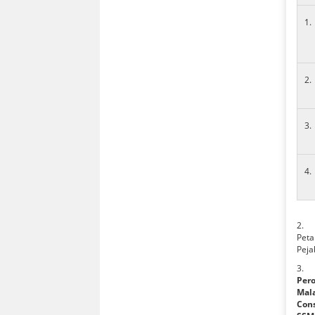
1.
2.
3.
4.
2. 
Peta
Peja
3. K
Pero
Mala
Con