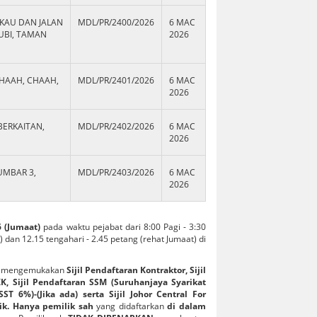
AKAU DAN JALAN
MDL/PR/2400/2026
6 MAC
UBI, TAMAN
2026
HAAH, CHAAH,
MDL/PR/2401/2026
6 MAC
2026
BERKAITAN,
MDL/PR/2402/2026
6 MAC
2026
UMBAR 3,
MDL/PR/2403/2026
6 MAC
2026
6 (Jumaat)
pada waktu pejabat dari 8:00 Pagi - 3:30
) dan 12.15 tengahari - 2.45 petang (rehat Jumaat) di
ki mengemukakan
Sijil Pendaftaran Kontraktor, Sijil
K, Sijil Pendaftaran SSM (Suruhanjaya Syarikat
 6%)-(Jika ada) serta Sijil Johor Central For
k. Hanya pemilik sah
yang didaftarkan
di dalam