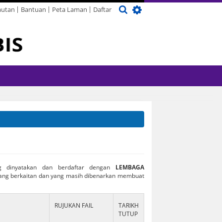
autan
Bantuan
Peta Laman
Daftar
Galeri
eluang Perniagaan
ndang-undang
ir Terjun Sg.
Objektif
Setiausaha
Penerbitan
Aduan
e-Perundingan
Taka Merluh Kg.
il
ntang, Bekok
Tenang
Foto
Piagam Pelanggan
Carta Organisasi
abis Sunrise Farm
ST Rhodes Club,
Audio
Chaah
Arkib Galeri
g dinyatakan dan berdaftar dengan
LEMBAGA
dang berkaitan dan yang masih dibenarkan membuat
RUJUKAN FAIL
TARIKH
TUTUP