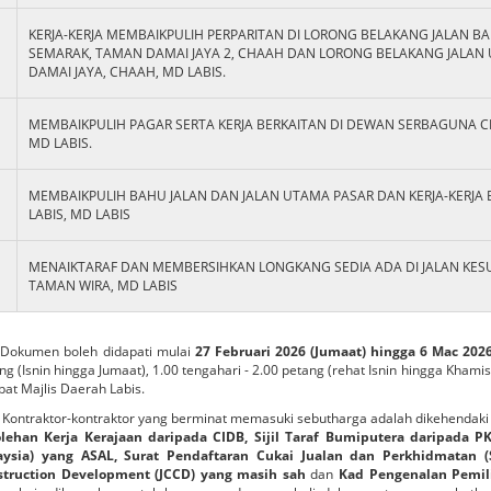
KERJA-KERJA MEMBAIKPULIH PERPARITAN DI LORONG BELAKANG JALAN B
SEMARAK, TAMAN DAMAI JAYA 2, CHAAH DAN LORONG BELAKANG JALAN 
DAMAI JAYA, CHAAH, MD LABIS.
MEMBAIKPULIH PAGAR SERTA KERJA BERKAITAN DI DEWAN SERBAGUNA C
MD LABIS.
MEMBAIKPULIH BAHU JALAN DAN JALAN UTAMA PASAR DAN KERJA-KERJA 
LABIS, MD LABIS
MENAIKTARAF DAN MEMBERSIHKAN LONGKANG SEDIA ADA DI JALAN KES
TAMAN WIRA, MD LABIS
Dokumen boleh didapati mulai
27 Februari 2026 (Jumaat) hingga 6 Mac 202
ng (Isnin hingga Jumaat), 1.00 tengahari - 2.00 petang (rehat Isnin hingga Khamis
bat Majlis Daerah Labis.
ontraktor-kontraktor yang berminat memasuki sebutharga adalah dikehenda
lehan Kerja Kerajaan daripada CIDB, Sijil Taraf Bumiputera daripada PK
ysia) yang ASAL, Surat Pendaftaran Cukai Jualan dan Perkhidmatan (SST
struction Development (JCCD) yang masih sah
dan
Kad Pengenalan Pemili