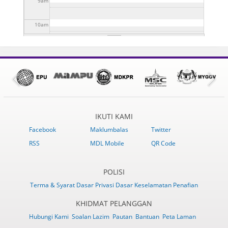
9
am
10
am
11
am
12
pm
1
pm
IKUTI KAMI
2
pm
Facebook
Maklumbalas
Twitter
RSS
MDL Mobile
QR Code
3
pm
4
pm
POLISI
Terma & Syarat
Dasar Privasi
Dasar Keselamatan
Penafian
5
pm
KHIDMAT PELANGGAN
Hubungi Kami
Soalan Lazim
Pautan
Bantuan
Peta Laman
6
pm