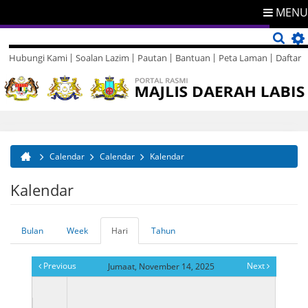
MENU
Hubungi Kami
Soalan Lazim
Pautan
Bantuan
Peta Laman
Daftar
Direktori
Maklum Balas
Calendar
Calendar
Kalendar
Anda di sini
Kalendar
Bulan
Week
Hari
(tab
Tahun
Tab-tab utama
aktif)
Previous
Next
Jumaat, November 14, 2025