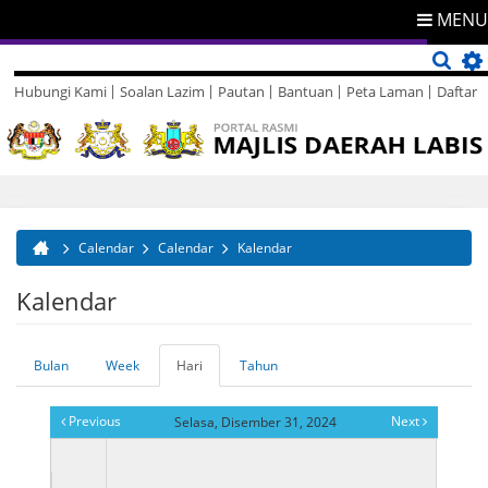
MENU
Hubungi Kami
Soalan Lazim
Pautan
Bantuan
Peta Laman
Daftar
Direktori
Maklum Balas
Calendar
Calendar
Kalendar
Anda di sini
Kalendar
Bulan
Week
Hari
(tab
Tahun
Tab-tab utama
aktif)
Previous
Next
Selasa, Disember 31, 2024