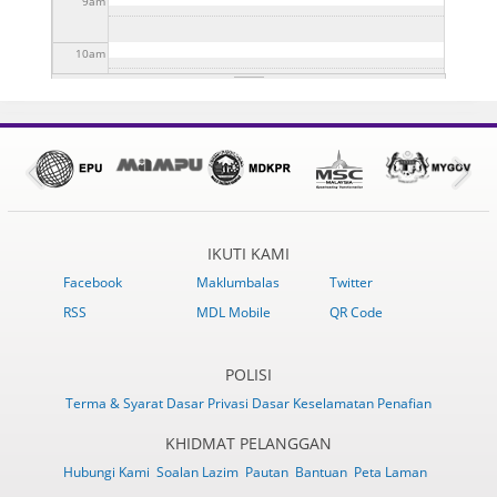
9
am
10
am
11
am
12
pm
1
pm
IKUTI KAMI
2
pm
Facebook
Maklumbalas
Twitter
RSS
MDL Mobile
QR Code
3
pm
4
pm
POLISI
Terma & Syarat
Dasar Privasi
Dasar Keselamatan
Penafian
5
pm
KHIDMAT PELANGGAN
Hubungi Kami
Soalan Lazim
Pautan
Bantuan
Peta Laman
6
pm