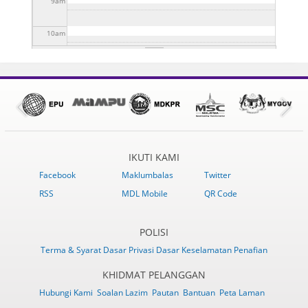
9
am
(KMJG 2024) DI DATARAN NIAGA LABIS
26 Jul 2024 -
to
31 Dis 2024 - 10:30am
SESI LIBAT URUS BERSAMA PEMAIN INDUSTRI
10:30am
to
31 Dis 2024 - 10:30am
PELANCONGAN KAWASAN LABIS
1 Ogo 2024 - 10:45am
to
31 Dis 2024 - 10:45am
10
am
11
am
12
pm
1
pm
IKUTI KAMI
2
pm
Facebook
Maklumbalas
Twitter
RSS
MDL Mobile
QR Code
3
pm
4
pm
POLISI
Terma & Syarat
Dasar Privasi
Dasar Keselamatan
Penafian
5
pm
KHIDMAT PELANGGAN
Hubungi Kami
Soalan Lazim
Pautan
Bantuan
Peta Laman
6
pm