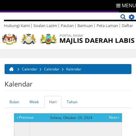
MENU
Hubungi Kami
Soalan Lazim
Pautan
Bantuan
Peta Laman
Daftar
Direktori
Maklum Balas
Calendar
Calendar
Kalendar
Anda di sini
Kalendar
Bulan
Week
Hari
(tab
Tahun
Tab-tab utama
aktif)
Previous
Next
Selasa, Oktober 29, 2024