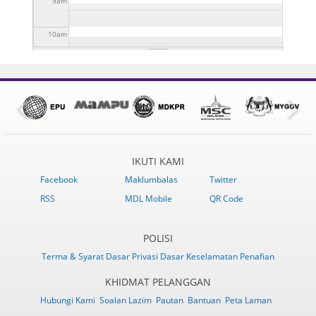
9
am
(KMJG 2024) DI DATARAN NIAGA LABIS
26 Jul 2024 -
to
31 Dis 2024 - 10:30am
SESI LIBAT URUS BERSAMA PEMAIN INDUSTRI
10:30am
to
31 Dis 2024 - 10:30am
PELANCONGAN KAWASAN LABIS
1 Ogo 2024 - 10:45am
to
31 Dis 2024 - 10:45am
10
am
11
am
12
pm
1
pm
IKUTI KAMI
2
pm
Facebook
Maklumbalas
Twitter
RSS
MDL Mobile
QR Code
3
pm
4
pm
POLISI
Terma & Syarat
Dasar Privasi
Dasar Keselamatan
Penafian
5
pm
KHIDMAT PELANGGAN
Hubungi Kami
Soalan Lazim
Pautan
Bantuan
Peta Laman
6
pm