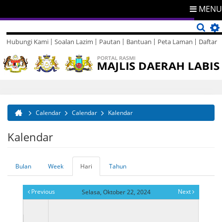
MENU
Hubungi Kami
Soalan Lazim
Pautan
Bantuan
Peta Laman
Daftar
Direktori
Maklum Balas
Calendar
Calendar
Kalendar
Anda di sini
Kalendar
Bulan
Week
Hari
(tab
Tahun
Tab-tab utama
aktif)
Previous
Next
Selasa, Oktober 22, 2024