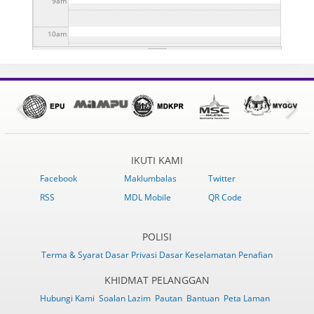
9
am
(KMJG 2024) DI DATARAN NIAGA LABIS
26 Jul 2024 -
to
31 Dis 2024 - 10:30am
SESI LIBAT URUS BERSAMA PEMAIN INDUSTRI
10:30am
to
31 Dis 2024 - 10:30am
PELANCONGAN KAWASAN LABIS
1 Ogo 2024 - 10:45am
to
31 Dis 2024 - 10:45am
10
am
11
am
12
pm
1
pm
IKUTI KAMI
2
pm
Facebook
Maklumbalas
Twitter
RSS
MDL Mobile
QR Code
3
pm
4
pm
POLISI
Terma & Syarat
Dasar Privasi
Dasar Keselamatan
Penafian
5
pm
KHIDMAT PELANGGAN
Hubungi Kami
Soalan Lazim
Pautan
Bantuan
Peta Laman
6
pm