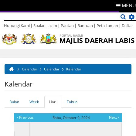
MENU
Hubungi Kami
Soalan Lazim
Pautan
Bantuan
Peta Laman
Daftar
Direktori
Maklum Balas
Calendar
Calendar
Kalendar
Anda di sini
Kalendar
Bulan
Week
Hari
(tab
Tahun
Tab-tab utama
aktif)
Previous
Next
Rabu, Oktober 9, 2024