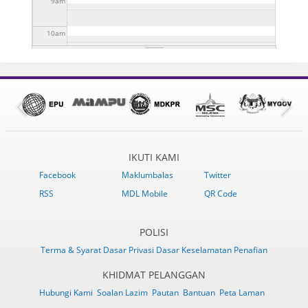
9
am
(KMJG 2024) DI DATARAN NIAGA LABIS
26 Jul 2024 -
to
31 Dis 2024 - 10:30am
SESI LIBAT URUS BERSAMA PEMAIN INDUSTRI
10:30am
to
31 Dis 2024 - 10:30am
PELANCONGAN KAWASAN LABIS
1 Ogo 2024 - 10:45am
to
31 Dis 2024 - 10:45am
10
am
11
am
12
pm
1
pm
IKUTI KAMI
2
pm
Facebook
Maklumbalas
Twitter
RSS
MDL Mobile
QR Code
3
pm
4
pm
POLISI
Terma & Syarat
Dasar Privasi
Dasar Keselamatan
Penafian
5
pm
KHIDMAT PELANGGAN
Hubungi Kami
Soalan Lazim
Pautan
Bantuan
Peta Laman
6
pm