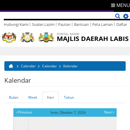
MENU
Hubungi Kami
Soalan Lazim
Pautan
Bantuan
Peta Laman
Daftar
Direktori
Maklum Balas
Calendar
Calendar
Kalendar
Anda di sini
Kalendar
Bulan
Week
Hari
(tab
Tahun
Tab-tab utama
aktif)
Previous
Next
Isnin, Oktober 7, 2024