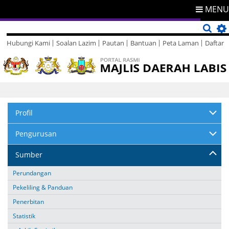
MENU
Hubungi Kami
Soalan Lazim
Pautan
Bantuan
Peta Laman
Daftar
Direktori
Maklum Balas
Profil
Pengurusan
Sumber
Perundangan
Pekeliling & Panduan
Penerbitan
Statistik