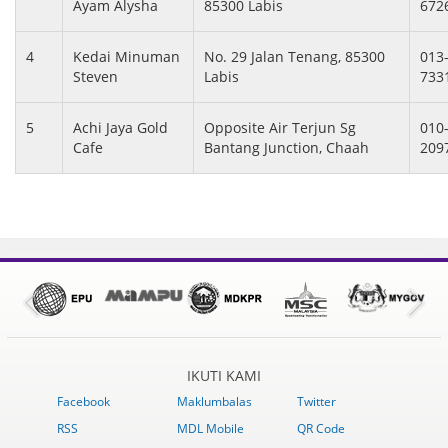
Ayam Alysha
85300 Labis
672
4
Kedai Minuman
No. 29 Jalan Tenang, 85300
013
Steven
Labis
733
5
Achi Jaya Gold
Opposite Air Terjun Sg
010
Cafe
Bantang Junction, Chaah
209
IKUTI KAMI
Facebook
Maklumbalas
Twitter
RSS
MDL Mobile
QR Code