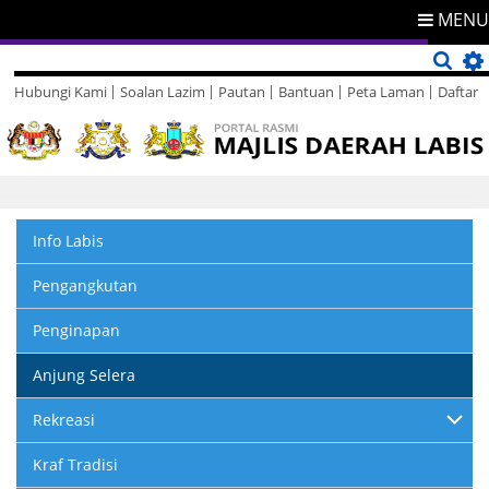
MENU
Hubungi Kami
Soalan Lazim
Pautan
Bantuan
Peta Laman
Daftar
Direktori
Maklum Balas
Info Labis
Pengangkutan
Penginapan
Anjung Selera
Rekreasi
Kraf Tradisi