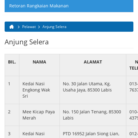
Retoran Rangkaian Makanan
Pelawat
Anjung Selera
Anda di sini
Anjung Selera
BIL.
NAMA
ALAMAT
N
TEL
1
Kedai Nasi
No. 30 Jalan Utama, Kg.
013
Engkong Wak
Usaha Jaya, 85300 Labis
763
Sri
2
Mee Kicap Paya
No. 150 Jalan Tenang, 85300
010
Merah
Labis
437
3
Kedai Nasi
PTD 16952 Jalan Siong Lian,
012