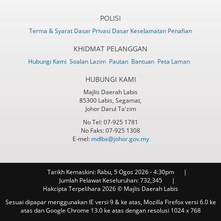
POLISI
Terma & Syarat
Dasar Privasi
Dasar Keselamatan
Penafian
KHIDMAT PELANGGAN
Hubungi Kami
Soalan Lazim
Pautan
Bantuan
Peta Laman
HUBUNGI KAMI
Majlis Daerah Labis
85300 Labis, Segamat,
Johor Darul Ta'zim
No Tel: 07-925 1781
No Faks: 07-925 1308
E-mel:
mdlbs@johor.gov.my
Tarikh Kemaskini:
Rabu, 5 Ogos 2026 - 4:30pm
Jumlah Pelawat Keseluruhan:
732,345
Hakcipta Terpelihara 2026 © Majlis Daerah Labis
Sesuai dipapar menggunakan IE versi 9 & ke atas, Mozilla Firefox versi 6.0 ke
atas dan Google Chrome 13.0 ke atas dengan resolusi 1024 x 768