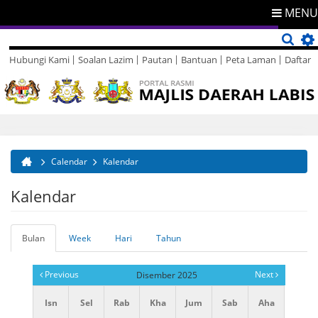
MENU
Hubungi Kami
Soalan Lazim
Pautan
Bantuan
Peta Laman
Daftar
Direktori
Maklum Balas
Calendar
Kalendar
Anda di sini
Kalendar
Bulan
(tab
Week
Hari
Tahun
Tab-tab utama
aktif)
Previous
Next
Disember 2025
Isn
Sel
Rab
Kha
Jum
Sab
Aha