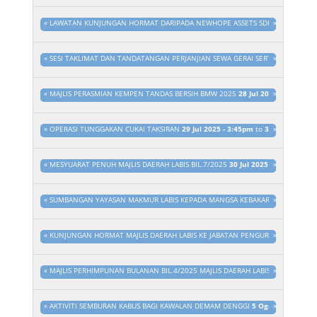
«
LAWATAN KUNJUNGAN HORMAT DARIPADA NEWHOPE ASSETS SDN. BHD. KE MAJ
»
«
SESI TAKLIMAT DAN TANDATANGAN PERJANJIAN SEWA GERAI SERTA PEMBEN
»
«
MAJLIS PERASMIAN KEMPEN TANDAS BERSIH BMW 2025
28 Jul 2025 - 3:45pm
»
t
«
OPERASI TUNGGAKAN CUKAI TAKSIRAN
29 Jul 2025 - 3:45pm
to
31 Dis 2025 - 
»
«
MESYUARAT PENUH MAJLIS DAERAH LABIS BIL.7/2025
30 Jul 2025 - 3:45pm
»
to
3
«
SUMBANGAN YAYASAN MAKMUR LABIS KEPADA MANGSA KEBAKARAN
»
31 Jul 20
«
KUNJUNGAN HORMAT MAJLIS DAERAH LABIS KE JABATAN PENGURUSAN SISA PE
»
«
MAJLIS PERHIMPUNAN BULANAN BIL.4/2025 MAJLIS DAERAH LABIS
4 Ogo 2025 
»
«
AKTIVITI SEMBURAN KABUS BAGI KAWALAN DEMAM DENGGI
5 Ogo 2025 - 3:15
»