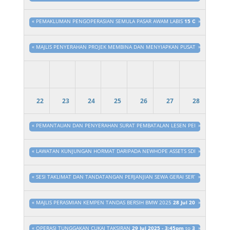
«
PEMAKLUMAN PENGOPERASIAN SEMULA PASAR AWAM LABIS
15 Ogo 2025 - 3:
»
«
MAJLIS PENYERAHAN PROJEK MEMBINA DAN MENYIAPKAN PUSAT KOMUNITI SET
»
22
23
24
25
26
27
28
«
PEMANTAUAN DAN PENYERAHAN SURAT PEMBATALAN LESEN PERNIAGAAN DI S
»
«
LAWATAN KUNJUNGAN HORMAT DARIPADA NEWHOPE ASSETS SDN. BHD. KE MAJ
»
«
SESI TAKLIMAT DAN TANDATANGAN PERJANJIAN SEWA GERAI SERTA PEMBEN
»
«
MAJLIS PERASMIAN KEMPEN TANDAS BERSIH BMW 2025
28 Jul 2025 - 3:45pm
»
t
«
OPERASI TUNGGAKAN CUKAI TAKSIRAN
29 Jul 2025 - 3:45pm
to
31 Dis 2025 - 
»