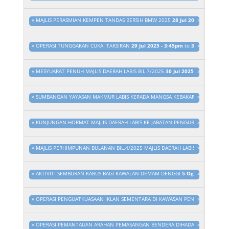
«
MAJLIS PERASMIAN KEMPEN TANDAS BERSIH BMW 2025
28 Jul 2025 - 3:45pm
»
t
«
OPERASI TUNGGAKAN CUKAI TAKSIRAN
29 Jul 2025 - 3:45pm
to
31 Dis 2025 - 
»
«
MESYUARAT PENUH MAJLIS DAERAH LABIS BIL.7/2025
30 Jul 2025 - 3:45pm
»
to
3
«
SUMBANGAN YAYASAN MAKMUR LABIS KEPADA MANGSA KEBAKARAN
»
31 Jul 20
«
KUNJUNGAN HORMAT MAJLIS DAERAH LABIS KE JABATAN PENGURUSAN SISA PE
»
«
MAJLIS PERHIMPUNAN BULANAN BIL.4/2025 MAJLIS DAERAH LABIS
4 Ogo 2025 
»
«
AKTIVITI SEMBURAN KABUS BAGI KAWALAN DEMAM DENGGI
5 Ogo 2025 - 3:15
»
«
OPERASI PENGUATKUASAAN IKLAN SEMENTARA DI KAWASAN PENTADBIRAN MAJ
»
«
OPERASI PEMANTAUAN ARAHAN PEMASANGAN BENDERA DIHADAPAN PREMIS PE
»