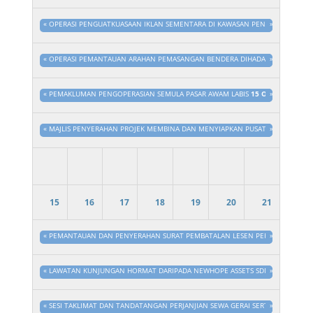
«
OPERASI PENGUATKUASAAN IKLAN SEMENTARA DI KAWASAN PENTADBIRAN MAJ
»
«
OPERASI PEMANTAUAN ARAHAN PEMASANGAN BENDERA DIHADAPAN PREMIS PE
»
«
PEMAKLUMAN PENGOPERASIAN SEMULA PASAR AWAM LABIS
15 Ogo 2025 - 3:
»
«
MAJLIS PENYERAHAN PROJEK MEMBINA DAN MENYIAPKAN PUSAT KOMUNITI SET
»
15
16
17
18
19
20
21
«
PEMANTAUAN DAN PENYERAHAN SURAT PEMBATALAN LESEN PERNIAGAAN DI S
»
«
LAWATAN KUNJUNGAN HORMAT DARIPADA NEWHOPE ASSETS SDN. BHD. KE MAJ
»
«
SESI TAKLIMAT DAN TANDATANGAN PERJANJIAN SEWA GERAI SERTA PEMBEN
»