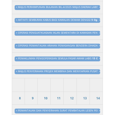
«
MAJLIS PERHIMPUNAN BULANAN BIL.4/2025 MAJLIS DAERAH LABIS
4 Ogo 2025 
»
«
AKTIVITI SEMBURAN KABUS BAGI KAWALAN DEMAM DENGGI
5 Ogo 2025 - 3:15
»
«
OPERASI PENGUATKUASAAN IKLAN SEMENTARA DI KAWASAN PENTADBIRAN MAJ
»
«
OPERASI PEMANTAUAN ARAHAN PEMASANGAN BENDERA DIHADAPAN PREMIS PE
»
«
PEMAKLUMAN PENGOPERASIAN SEMULA PASAR AWAM LABIS
15 Ogo 2025 - 3:
»
«
MAJLIS PENYERAHAN PROJEK MEMBINA DAN MENYIAPKAN PUSAT KOMUNITI SET
»
8
9
10
11
12
13
14
«
PEMANTAUAN DAN PENYERAHAN SURAT PEMBATALAN LESEN PERNIAGAAN DI S
»