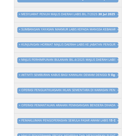
«
MESYUARAT PENUH MAJLIS DAERAH LABIS BIL.7/2025
30 Jul 2025 - 3:45pm
»
to
3
«
SUMBANGAN YAYASAN MAKMUR LABIS KEPADA MANGSA KEBAKARAN
»
31 Jul 20
«
KUNJUNGAN HORMAT MAJLIS DAERAH LABIS KE JABATAN PENGURUSAN SISA PE
»
«
MAJLIS PERHIMPUNAN BULANAN BIL.4/2025 MAJLIS DAERAH LABIS
4 Ogo 2025 
»
«
AKTIVITI SEMBURAN KABUS BAGI KAWALAN DEMAM DENGGI
5 Ogo 2025 - 3:15
»
«
OPERASI PENGUATKUASAAN IKLAN SEMENTARA DI KAWASAN PENTADBIRAN MAJ
»
«
OPERASI PEMANTAUAN ARAHAN PEMASANGAN BENDERA DIHADAPAN PREMIS PE
»
«
PEMAKLUMAN PENGOPERASIAN SEMULA PASAR AWAM LABIS
15 Ogo 2025 - 3:
»
«
MAJLIS PENYERAHAN PROJEK MEMBINA DAN MENYIAPKAN PUSAT KOMUNITI SET
»