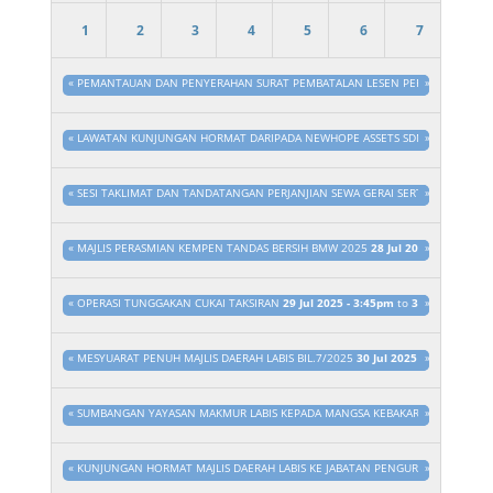
1
2
3
4
5
6
7
«
PEMANTAUAN DAN PENYERAHAN SURAT PEMBATALAN LESEN PERNIAGAAN DI S
»
«
LAWATAN KUNJUNGAN HORMAT DARIPADA NEWHOPE ASSETS SDN. BHD. KE MAJ
»
«
SESI TAKLIMAT DAN TANDATANGAN PERJANJIAN SEWA GERAI SERTA PEMBEN
»
«
MAJLIS PERASMIAN KEMPEN TANDAS BERSIH BMW 2025
28 Jul 2025 - 3:45pm
»
t
«
OPERASI TUNGGAKAN CUKAI TAKSIRAN
29 Jul 2025 - 3:45pm
to
31 Dis 2025 - 
»
«
MESYUARAT PENUH MAJLIS DAERAH LABIS BIL.7/2025
30 Jul 2025 - 3:45pm
»
to
3
«
SUMBANGAN YAYASAN MAKMUR LABIS KEPADA MANGSA KEBAKARAN
»
31 Jul 20
«
KUNJUNGAN HORMAT MAJLIS DAERAH LABIS KE JABATAN PENGURUSAN SISA PE
»