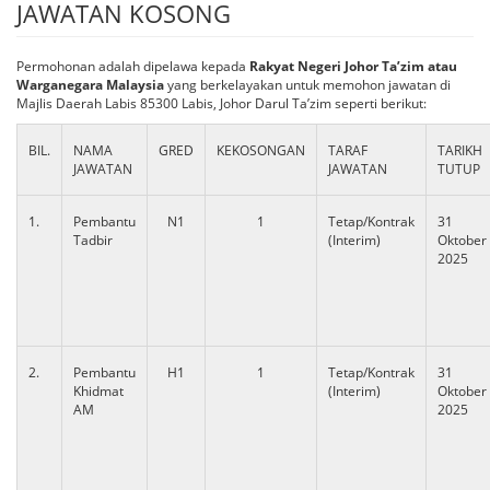
JAWATAN KOSONG
Permohonan adalah dipelawa kepada
Rakyat Negeri Johor Ta’zim atau
Warganegara Malaysia
yang berkelayakan untuk memohon jawatan di
Majlis Daerah Labis 85300 Labis, Johor Darul Ta’zim seperti berikut:
BIL.
NAMA
GRED
KEKOSONGAN
TARAF
TARIKH
JAWATAN
JAWATAN
TUTUP
1.
Pembantu
N1
1
Tetap/Kontrak
31
Tadbir
(Interim)
Oktober
2025
2.
Pembantu
H1
1
Tetap/Kontrak
31
Khidmat
(Interim)
Oktober
AM
2025