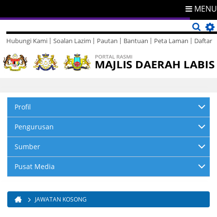
MENU
Hubungi Kami
Soalan Lazim
Pautan
Bantuan
Peta Laman
Daftar
Direktori
Maklum Balas
Profil
Pengurusan
Sumber
Pusat Media
JAWATAN KOSONG
Anda di sini